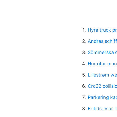
Hyra truck pr
Andras schif
Sömmerska dr
Hur ritar man
Lillestrøm w
Crc32 collisi
Parkering kap
Fritidsresor 