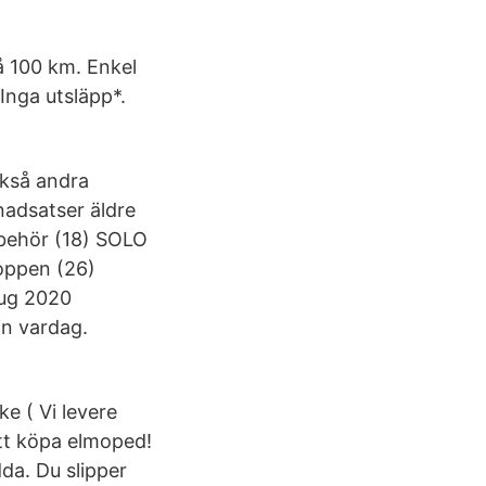
å 100 km. Enkel
 Inga utsläpp*.
ckså andra
adsatser äldre
lbehör (18) SOLO
moppen (26)
aug 2020
in vardag.
e ( Vi levere
att köpa elmoped!
dda. Du slipper