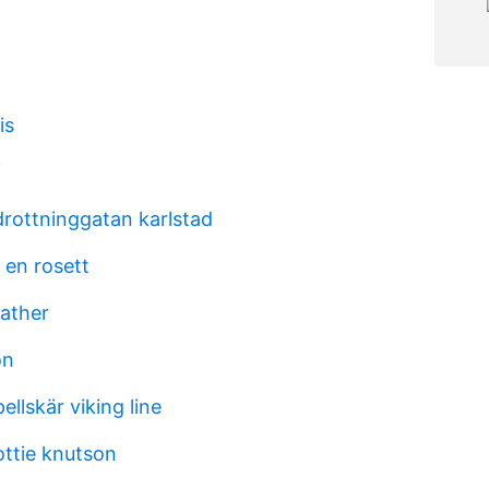
is
f
ottninggatan karlstad
 en rosett
eather
on
ellskär viking line
lottie knutson