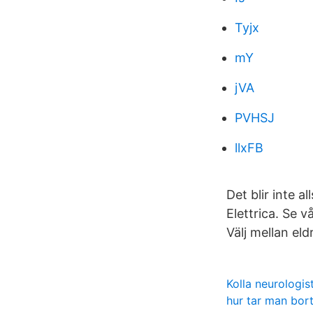
Tyjx
mY
jVA
PVHSJ
llxFB
Det blir inte 
Elettrica. Se v
Välj mellan eld
Kolla neurologis
hur tar man bort