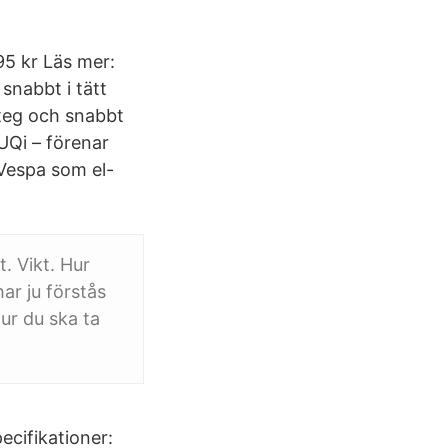
95 kr Läs mer:
snabbt i tätt
steg och snabbt
UQi – förenar
 Vespa som el-
. Vikt. Hur
ar ju förstås
ur du ska ta
ecifikationer: