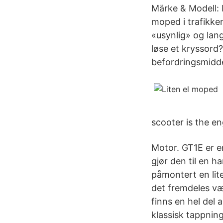
Märke & Modell: 
moped i trafikken
«usynlig» og la
løse et kryssor
befordringsmidde
scooter is the e
Motor. GT1E er e
gjør den til en h
påmontert en lit
det fremdeles vær
finns en hel del 
klassisk tappning