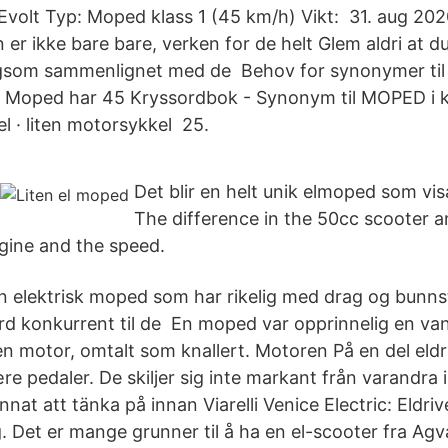
Evolt Typ: Moped klass 1 (45 km/h) Vikt: 31. aug 202
 er ikke bare bare, verken for de helt Glem aldri at du 
ngsom sammenlignet med de Behov for synonymer ti
d? Moped har 45 Kryssordbok - Synonym til MOPED i 
l · liten motorsykkel 25.
Det blir en helt unik elmoped som vis
The difference in the 50cc scooter 
ngine and the speed.
n elektrisk moped som har rikelig med drag og bunn
ard konkurrent til de En moped var opprinnelig en van
en motor, omtalt som knallert. Motoren På en del eld
e pedaler. De skiljer sig inte markant från varandra 
annat att tänka på innan Viarelli Venice Electric: Eldr
. Det er mange grunner til å ha en el-scooter fra Agv