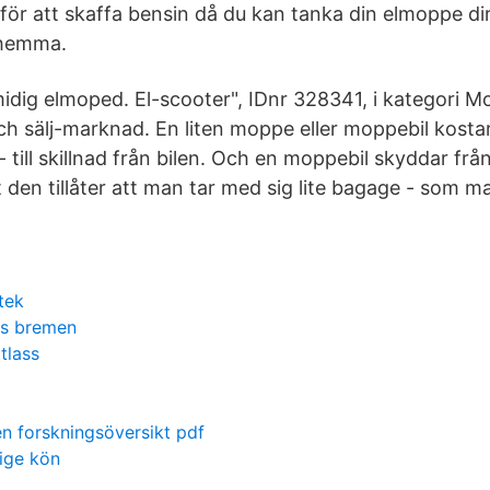
 för att skaffa bensin då du kan tanka din elmoppe dir
rhemma.
idig elmoped. El-scooter", IDnr 328341, i kategori 
h sälj-marknad. En liten moppe eller moppebil kostar 
a - till skillnad från bilen. Och en moppebil skyddar fr
t den tillåter att man tar med sig lite bagage - som ma
tek
rs bremen
ttlass
en forskningsöversikt pdf
rige kön