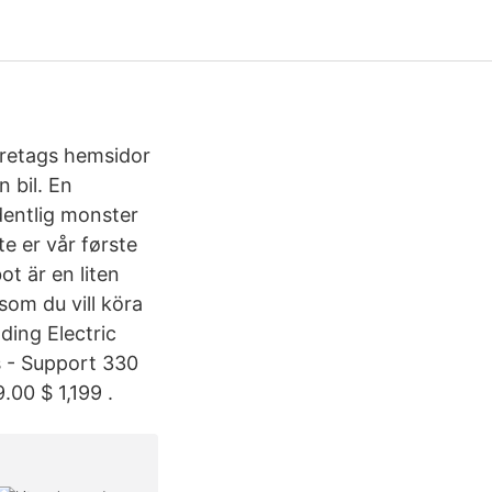
öretags hemsidor
 bil. En
dentlig monster
e er vår første
t är en liten
som du vill köra
ding Electric
s - Support 330
.00 $ 1,199 .