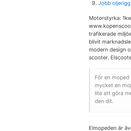
Jobb oljerigg
Motorstyrka: 1kw
www.kopenscooter
trafikerade milj
blivit marknadsl
modern design oc
scooter. Elscoot
För en moped k
mycket en mope
lite att göra 
den dit.
Elmopeden är äve