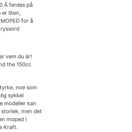
0 Å ferdes på
er liten,
l MOPED for å
kryssord
ar vem du är!
and the 150cc
styrke, noe som
lig sykkel
re modeller kan
i storlek, men det
iven moped i
a Kraft.