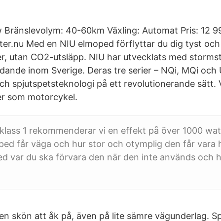
 Bränslevolym: 40-60km Växling: Automat Pris: 12 9
.nu Med en NIU elmoped förflyttar du dig tyst och 
öer, utan CO2-utsläpp. NIU har utvecklats med storm
edande inom Sverige. Deras tre serier – NQi, MQi och 
h spjutspetsteknologi på ett revolutionerande sätt.
er som motorcykel.
lass 1 rekommenderar vi en effekt på över 1000 watt
d får väga och hur stor och otymplig den får vara h
med var du ska förvara den när den inte används och h
n skön att åk på, även på lite sämre vägunderlag. Sp