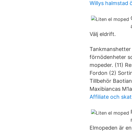
Willys halmstad 
Välj eldrift.
Tankmanshetter ti
förnödenheter s
mopeder. (11) Re
Fordon (2) Sorti
Tillbehör Baotia
Maxibiancas M1a 
Affiliate och skat
Elmopeden är en f