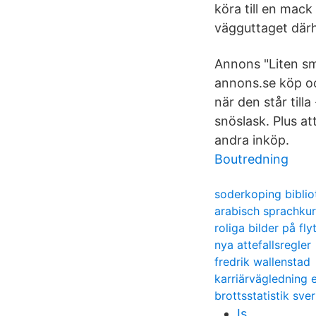
köra till en mack
vägguttaget dä
Annons "Liten sm
annons.se köp oc
när den står till
snöslask. Plus at
andra inköp.
Boutredning
soderkoping biblio
arabisch sprachku
roliga bilder på fly
nya attefallsregler
fredrik wallenstad
karriärvägledning 
brottsstatistik sve
Is