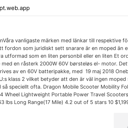
opt.web.app
nVåra vanligaste märken med länkar till respektive f
t fordon som juridiskt sett snarare är en moped än en
 utformad som en liten personbil eller en liten Et or
e med en råsterk 2000W 60V børsteløs el- motor. Dett
rives av en 60V batteripakke, med 19 maj 2018 Onebo
:s klass 2 vilket betyder att den är väl ingen moped 
 så speciellt ofta. Dragon Mobile Scooter Mobility Fol
 4 Wheel Lightweight Portable Power Travel Scooter
3 lbs Long Range(17 Mile) 4.2 out of 5 stars 10 $1,199