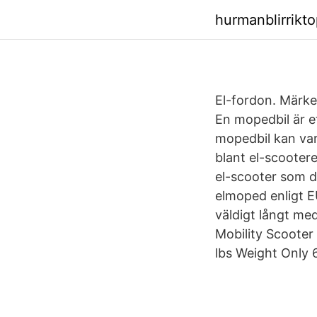
hurmanblirrikt
El-fordon. Märke
En mopedbil är et
mopedbil kan vara
blant el-scooter
el-scooter som d
elmoped enligt EU
väldigt långt med
Mobility Scooter
lbs Weight Only 6