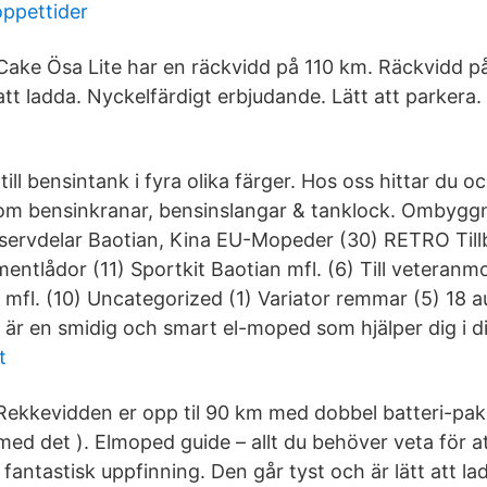
öppettider
Cake Ösa Lite har en räckvidd på 110 km. Räckvidd p
att ladda. Nyckelfärdigt erbjudande. Lätt att parkera.
ll bensintank i fyra olika färger. Hos oss hittar du o
om bensinkranar, bensinslangar & tanklock. Ombyggn
servdelar Baotian, Kina EU-Mopeder (30) RETRO Til
mentlådor (11) Sportkit Baotian mfl. (6) Till veteran
n mfl. (10) Uncategorized (1) Variator remmar (5) 18 
är en smidig och smart el-moped som hjälper dig i d
t
Rekkevidden er opp til 90 km med dobbel batteri-pakk
med det ). Elmoped guide – allt du behöver veta för 
antastisk uppfinning. Den går tyst och är lätt att la