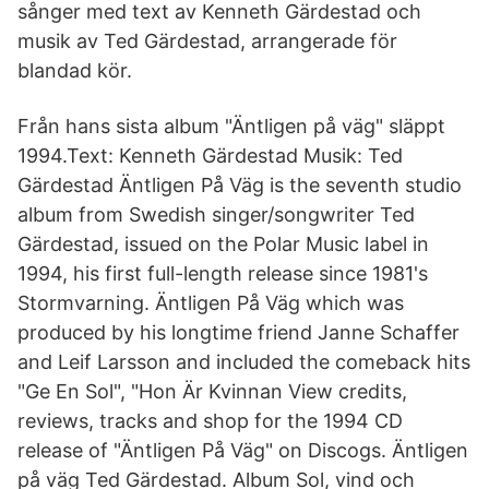
sånger med text av Kenneth Gärdestad och
musik av Ted Gärdestad, arrangerade för
blandad kör.
Från hans sista album "Äntligen på väg" släppt
1994.Text: Kenneth Gärdestad Musik: Ted
Gärdestad Äntligen På Väg is the seventh studio
album from Swedish singer/songwriter Ted
Gärdestad, issued on the Polar Music label in
1994, his first full-length release since 1981's
Stormvarning. Äntligen På Väg which was
produced by his longtime friend Janne Schaffer
and Leif Larsson and included the comeback hits
"Ge En Sol", "Hon Är Kvinnan View credits,
reviews, tracks and shop for the 1994 CD
release of "Äntligen På Väg" on Discogs. Äntligen
på väg Ted Gärdestad. Album Sol, vind och