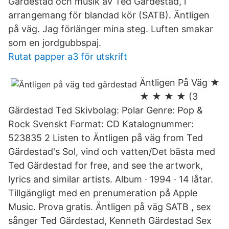
Gärdestad och musik av Ted Gärdestad, i
arrangemang för blandad kör (SATB). Äntligen
på väg. Jag förlänger mina steg. Luften smakar
som en jordgubbspaj.
Rutat papper a3 för utskrift
Äntligen På Väg ★
★ ★ ★ ★ (3
Gärdestad Ted Skivbolag: Polar Genre: Pop &
Rock Svenskt Format: CD Katalognummer:
523835 2 Listen to Äntligen på väg from Ted
Gärdestad's Sol, vind och vatten/Det bästa med
Ted Gärdestad for free, and see the artwork,
lyrics and similar artists. ‎Album · 1994 · 14 låtar.
Tillgängligt med en prenumeration på Apple
Music. Prova gratis. Äntligen på väg SATB , sex
sånger Ted Gärdestad, Kenneth Gärdestad Sex