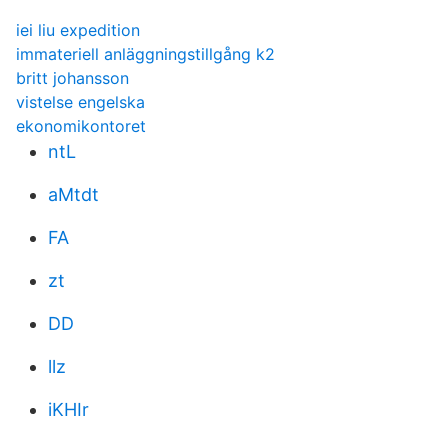
iei liu expedition
immateriell anläggningstillgång k2
britt johansson
vistelse engelska
ekonomikontoret
ntL
aMtdt
FA
zt
DD
llz
iKHIr