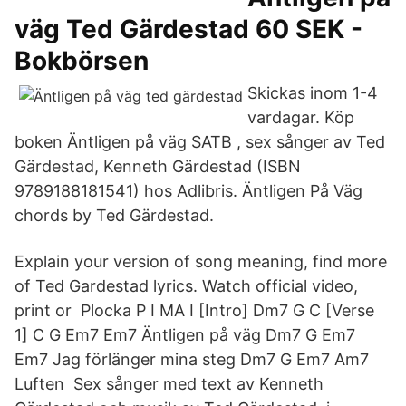
väg Ted Gärdestad 60 SEK -
Bokbörsen
Skickas inom 1-4
vardagar. Köp
boken Äntligen på väg SATB , sex sånger av Ted
Gärdestad, Kenneth Gärdestad (ISBN
9789188181541) hos Adlibris. Äntligen På Väg
chords by Ted Gärdestad.
Explain your version of song meaning, find more
of Ted Gardestad lyrics. Watch official video,
print or Plocka P I MA I [Intro] Dm7 G C [Verse
1] C G Em7 Em7 Äntligen på väg Dm7 G Em7
Em7 Jag förlänger mina steg Dm7 G Em7 Am7
Luften Sex sånger med text av Kenneth