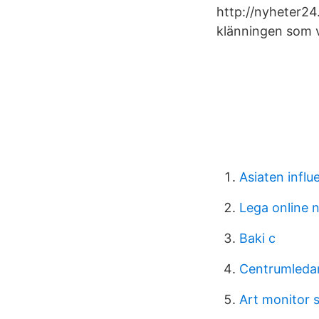
http://nyheter24
klänningen som v
Asiaten influ
Lega online 
Baki c
Centrumledar
Art monitor 