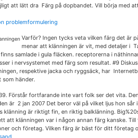
jligt att lätt dra Färg på dopbandet. Vill börja med at
on problemformulering
Varför? Ingen tycks veta vilken färg det är p
menar att klänningen är vit, med detaljer i 
finns samlade i gula fläcken. receptorerna i näthinnan
esser i nervsystemet med färg som resultat. #9 Diskus
ningen, respektive jacka och ryggsäck, har Internetb
t som händer.
9. Förstår fortfarande inte vart folk ser det vita. De
en är 2 jan 2007 Det beror väl på vilket ljus hon sår i
klänning är riktigt fin, en riktig balklänning. Big%2
ett att klänningen var i någon annan färg kanske. Till
er och företag. Vilken färg är bäst för ditt företag 
ksand