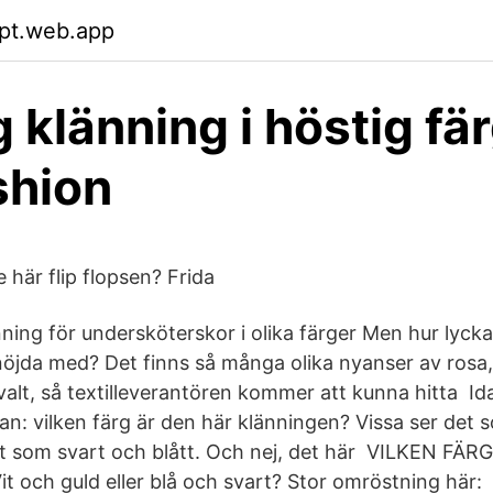
opt.web.app
 klänning i höstig fär
shion
e här flip flopsen? Frida
nning för undersköterskor i olika färger Men hur lyck
nöjda med? Det finns så många olika nyanser av rosa, b
 valt, så textilleverantören kommer att kunna hitta Id
an: vilken färg är den här klänningen? Vissa ser det s
t som svart och blått. Och nej, det här VILKEN FÄR
och guld eller blå och svart? Stor omröstning här: