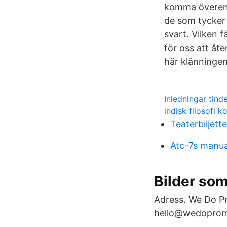
komma överens 
de som tycker 
svart. Vilken f
för oss att åt
här klänninge
Inledningar tind
indisk filosofi k
Teaterbiljett
Atc-7s manua
Bilder som
Adress. We Do Pr
hello@wedoprom