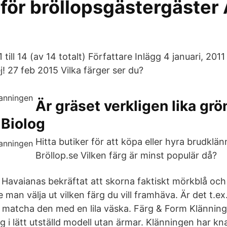
 för bröllopsgästergäster 
1 till 14 (av 14 totalt) Författare Inlägg 4 januari, 201
j! 27 feb 2015 Vilka färger ser du?
Är gräset verkligen lika grön
 Biolog
Hitta butiker för att köpa eller hyra brudklä
Bröllop.se Vilken färg är minst populär då?
 Havaianas bekräftat att skorna faktiskt mörkblå och 
man välja ut vilken färg du vill framhäva. Är det t.ex
t matcha den med en lila väska. Färg & Form Klännin
 i lätt utställd modell utan ärmar. Klänningen har k