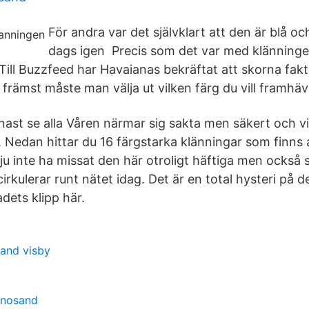
För andra var det självklart att den är blå oc
dags igen Precis som det var med klänningen
 Till Buzzfeed har Havaianas bekräftat att skorna fak
h främst måste man välja ut vilken färg du vill framhäv
nast se alla Våren närmar sig sakta men säkert och v
r. Nedan hittar du 16 färgstarka klänningar som finns 
ju inte ha missat den här otroligt häftiga men också 
rkulerar runt nätet idag. Det är en total hysteri på det
adets klipp här.
land visby
rnosand