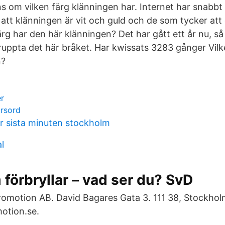
om vilken färg klänningen har. Internet har snabbt de
att klänningen är vit och guld och de som tycker att
ärg har den här klänningen? Det har gått ett år nu, så
eruppta det här bråket. Har kwissats 3283 gånger Vilk
n?
er
orsord
er sista minuten stockholm
l
 förbryllar – vad ser du? SvD
omotion AB. David Bagares Gata 3. 111 38, Stockhol
otion.se.