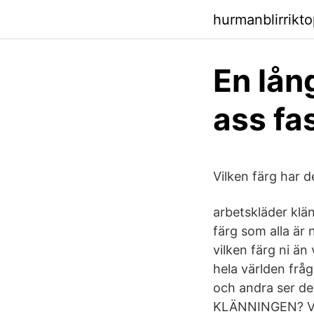
hurmanblirrikt
En lång
ass fa
Vilken färg har d
arbetskläder klä
färg som alla är 
vilken färg ni än
hela världen fråg
och andra ser de
KLÄNNINGEN? Vit 