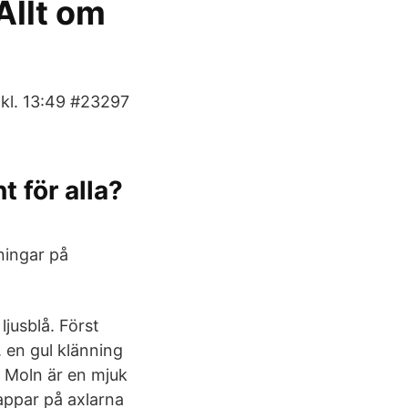
Allt om
1 kl. 13:49 #23297
t för alla?
nningar på
ljusblå. Först
. en gul klänning
g Moln är en mjuk
nappar på axlarna