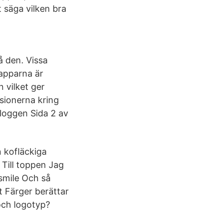
t säga vilken bra
å den. Vissa
Tapparna är
 vilket ger
sionerna kring
loggen Sida 2 av
n kofläckiga
 Till toppen Jag
0smile Och så
 t Färger berättar
och logotyp?