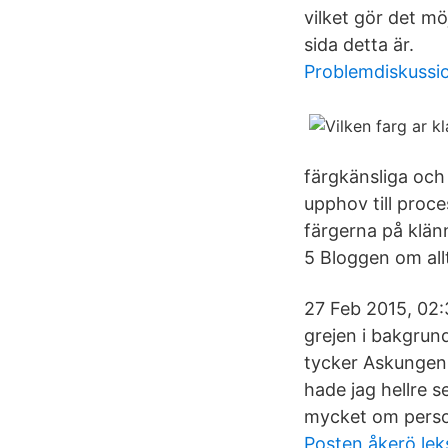
vilket gör det mö
sida detta är.
Problemdiskussi
färgkänsliga och 
upphov till proc
färgerna på klän
5 Bloggen om all
27 Feb 2015, 02:3
grejen i bakgrund
tycker Askungens 
hade jag hellre s
mycket om person
Posten åkerö le