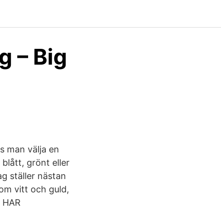
g – Big
as man välja en
lått, grönt eller
ag ställer nästan
om vitt och guld,
G HAR