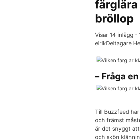
färglära
bröllop
Visar 14 inlägg - 
eirikDeltagare He
– Fråga en
Till Buzzfeed har
och främst måste 
är det snyggt at
och skön klänning