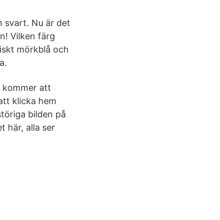
h svart. Nu är det
! Vilken färg
tiskt mörkblå och
a.
i kommer att
att klicka hem
störiga bilden på
 här, alla ser