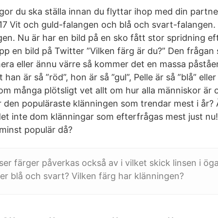
gor du ska ställa innan du flyttar ihop med din partner
17 Vit och guld-falangen och blå och svart-falangen.
en. Nu är har en bild på en sko fått stor spridning ef
p en bild på Twitter ”Vilken färg är du?” Den frågan s
era eller ännu värre så kommer det en massa påståe
an är så ”röd”, hon är så ”gul”, Pelle är så ”blå” eller
om många plötsligt vet allt om hur alla människor är o
är den populäraste klänningen som trendar mest i år?
r det inte dom klänningar som efterfrågas mest just n
 minst populär då?
ser färger påverkas också av i vilket skick linsen i ö
ler blå och svart? Vilken färg har klänningen?