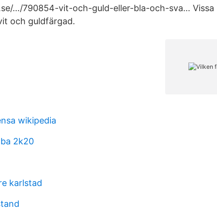
.se/…/790854-vit-och-guld-eller-bla-och-sva… Vissa 
it och guldfärgad.
ensa wikipedia
nba 2k20
e karlstad
stand