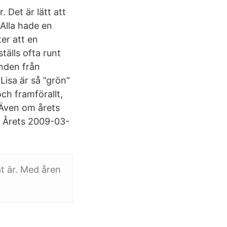
. Det är lätt att
 Alla hade en
ter att en
tälls ofta runt
nden från
 Lisa är så ”grön”
ch framförallt,
 Även om årets
u! Årets 2009-03-
gat är. Med åren