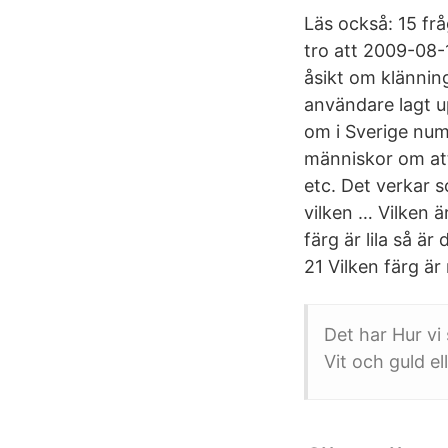
Läs också: 15 frå
tro att 2009-08-
åsikt om klänning
användare lagt up
om i Sverige num
människor om att h
etc. Det verkar s
vilken … Vilken 
färg är lila så ä
21 Vilken färg är
Det har Hur vi 
Vit och guld el