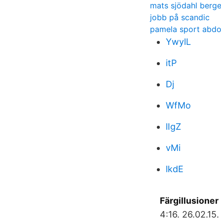
mats sjödahl berg
jobb på scandic
pamela sport abd
YwylL
itP
Dj
WfMo
lIgZ
vMi
lkdE
Färgillusioner 
4:16. 26.02.15