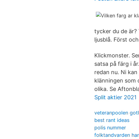
tycker du de är?
ljusblå. Först oc
Klickmonster. Se
satsa på färg i å
redan nu. Ni kan 
klänningen som ci
olika. Se Aftonbl
Split aktier 2021
veteranpoolen got
best rant ideas
polis nummer
folktandvarden ha